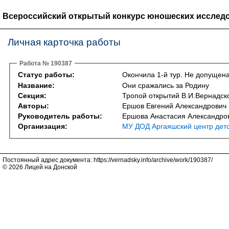
Всероссийский открытый конкурс юношеских исследо
Личная карточка работы
Работа № 190387
Статус работы:
Окончила 1-й тур. Не допущена
Название:
Они сражались за Родину
Секция:
Тропой открытий В.И.Вернадско
Авторы:
Ершов Евгений Александрович
Руководитель работы:
Ершова Анастасия Александро
Организация:
МУ ДОД Аргаяшский центр детс
Постоянный адрес документа: https://vernadsky.info/archive/work/190387/
© 2026 Лицей на Донской