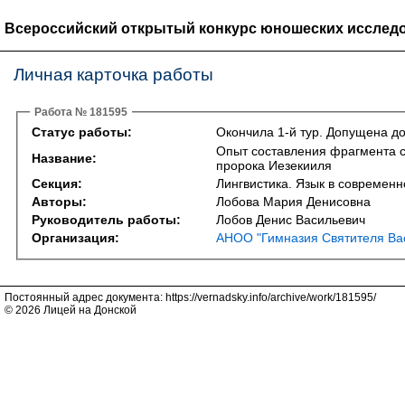
Всероссийский открытый конкурс юношеских исследо
Личная карточка работы
Работа № 181595
Статус работы:
Окончила 1-й тур. Допущена до
Опыт составления фрагмента с
Название:
пророка Иезекииля
Секция:
Лингвистика. Язык в современно
Авторы:
Лобова Мария Денисовна
Руководитель работы:
Лобов Денис Васильевич
Организация:
АНОО "Гимназия Святителя Ва
Постоянный адрес документа: https://vernadsky.info/archive/work/181595/
© 2026 Лицей на Донской