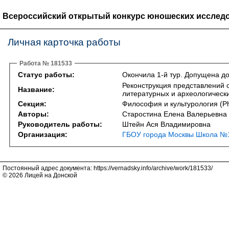
Всероссийский открытый конкурс юношеских исследо
Личная карточка работы
Работа № 181533
Статус работы:
Окончила 1-й тур. Допущена до
Реконструкция представлений 
Название:
литературных и археологически
Секция:
Философия и культурология (Phi
Авторы:
Старостина Елена Валерьевна
Руководитель работы:
Штейн Ася Владимировна
Организация:
ГБОУ города Москвы Школа №1
Постоянный адрес документа: https://vernadsky.info/archive/work/181533/
© 2026 Лицей на Донской