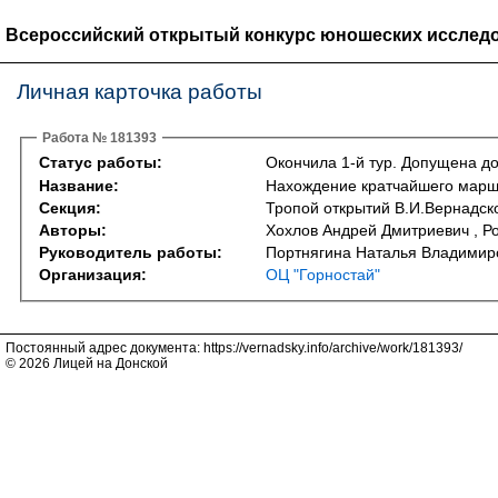
Всероссийский открытый конкурс юношеских исследо
Личная карточка работы
Работа № 181393
Статус работы:
Окончила 1-й тур. Допущена до
Название:
Нахождение кратчайшего марш
Секция:
Тропой открытий В.И.Вернадско
Авторы:
Хохлов Андрей Дмитриевич , Р
Руководитель работы:
Портнягина Наталья Владимир
Организация:
ОЦ "Горностай"
Постоянный адрес документа: https://vernadsky.info/archive/work/181393/
© 2026 Лицей на Донской