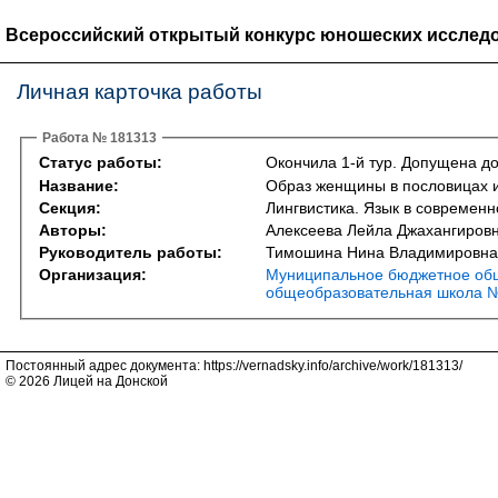
Всероссийский открытый конкурс юношеских исследо
Личная карточка работы
Работа № 181313
Статус работы:
Окончила 1-й тур. Допущена до
Название:
Образ женщины в пословицах и 
Секция:
Лингвистика. Язык в современно
Авторы:
Алексеева Лейла Джахангиров
Руководитель работы:
Тимошина Нина Владимировна
Организация:
Муниципальное бюджетное об
общеобразовательная школа 
Постоянный адрес документа: https://vernadsky.info/archive/work/181313/
© 2026 Лицей на Донской