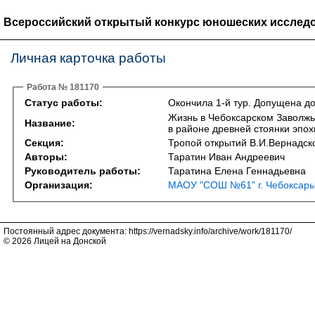
Всероссийский открытый конкурс юношеских исследо
Личная карточка работы
Работа № 181170
Статус работы:
Окончила 1-й тур. Допущена до
Жизнь в Чебоксарском Заволжь
Название:
в районе древней стоянки эпох
Секция:
Тропой открытий В.И.Вернадско
Авторы:
Таратин Иван Андреевич
Руководитель работы:
Таратина Елена Геннадьевна
Организация:
МАОУ "СОШ №61" г. Чебоксар
Постоянный адрес документа: https://vernadsky.info/archive/work/181170/
© 2026 Лицей на Донской