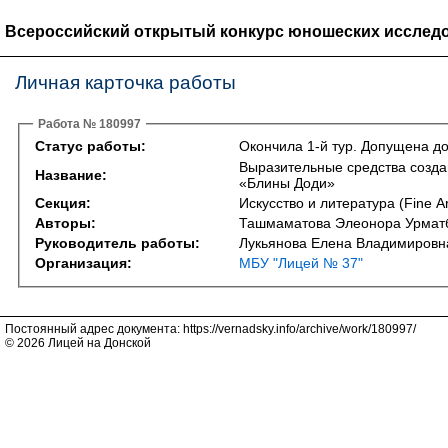
Всероссийский открытый конкурс юношеских исследо
Личная карточка работы
Работа № 180997
Статус работы:
Окончила 1-й тур. Допущена до
Выразительные средства созда
Название:
«Блины Доди»
Секция:
Искусство и литература (Fine Art
Авторы:
Ташмаматова Элеонора Урматб
Руководитель работы:
Лукьянова Елена Владимировн
Организация:
МБУ "Лицей № 37"
Постоянный адрес документа: https://vernadsky.info/archive/work/180997/
© 2026 Лицей на Донской