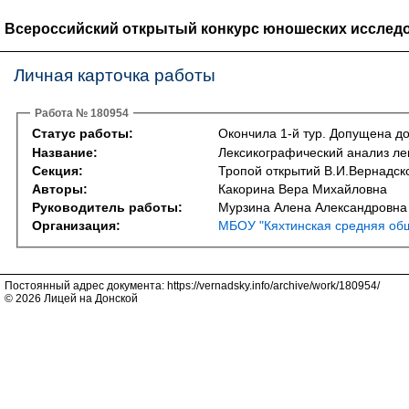
Всероссийский открытый конкурс юношеских исследо
Личная карточка работы
Работа № 180954
Статус работы:
Окончила 1-й тур. Допущена до
Название:
Лексикографический анализ ле
Секция:
Тропой открытий В.И.Вернадско
Авторы:
Какорина Вера Михайловна
Руководитель работы:
Мурзина Алена Александровна
Организация:
МБОУ "Кяхтинская средняя об
Постоянный адрес документа: https://vernadsky.info/archive/work/180954/
© 2026 Лицей на Донской