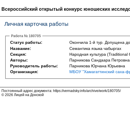
Всероссийский открытый конкурс юношеских исследо
Личная карточка работы
Работа № 180705
Статус работы:
Окончила 1-й тур. Допущена до
Название:
Семантика языка чабыргах
Секция:
Народная культура (Traditional 
Авторы:
Парникова Сандаара Петровна
Руководитель работы:
Парникова Юрчана Юрьевна
Организация:
МБОУ "Хамагаттинский саха-ф
Постоянный адрес документа: https://vernadsky.info/archive/work/180705/
© 2026 Лицей на Донской