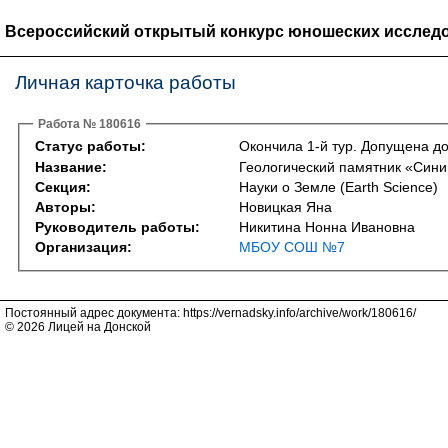
Всероссийский открытый конкурс юношеских исследо
Личная карточка работы
Работа № 180616
Статус работы:
Окончила 1-й тур. Допущена до
Название:
Геологический памятник «Сини
Секция:
Науки о Земле (Earth Science)
Авторы:
Новицкая Яна
Руководитель работы:
Никитина Нонна Ивановна
Организация:
МБОУ СОШ №7
Постоянный адрес документа: https://vernadsky.info/archive/work/180616/
© 2026 Лицей на Донской