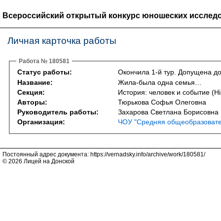
Всероссийский открытый конкурс юношеских исследо
Личная карточка работы
Работа № 180581
Статус работы:
Окончила 1-й тур. Допущена до
Название:
Жила-была одна семья…
Секция:
История: человек и событие (Hi
Авторы:
Тюрькова Софья Олеговна
Руководитель работы:
Захарова Светлана Борисовна
Организация:
ЧОУ "Средняя общеобразоват
Постоянный адрес документа: https://vernadsky.info/archive/work/180581/
© 2026 Лицей на Донской