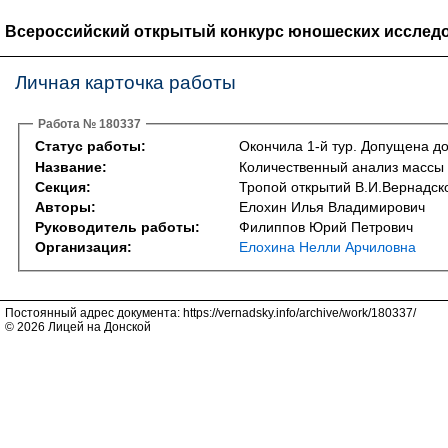
Всероссийский открытый конкурс юношеских исследо
Личная карточка работы
Работа № 180337
Статус работы:
Окончила 1-й тур. Допущена до
Название:
Количественный анализ массы 
Секция:
Тропой открытий В.И.Вернадско
Авторы:
Елохин Илья Владимирович
Руководитель работы:
Филиппов Юрий Петрович
Организация:
Елохина Нелли Арчиловна
Постоянный адрес документа: https://vernadsky.info/archive/work/180337/
© 2026 Лицей на Донской