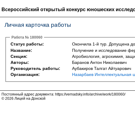
Всероссийский открытый конкурс юношеских исследо
Личная карточка работы
Работа № 180060
Статус работы:
Окончила 1-й тур. Допущена до
Название:
Получение и исследование феро
Секция:
Агробиология, агрохимия, защита
Авторы:
Баранов Антон Николаевич
Руководитель работы:
Аубакиров Талгат Айтуарович
Организация:
Назарбаев Интеллектуальная ш
Постоянный адрес документа: https://vernadsky.info/archive/work/180060/
© 2026 Лицей на Донской