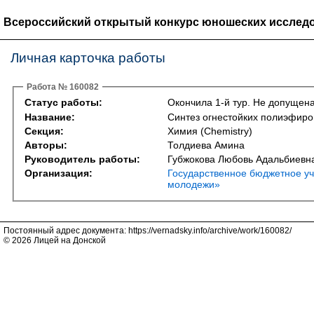
Всероссийский открытый конкурс юношеских исследо
Личная карточка работы
Работа № 160082
Статус работы:
Окончила 1-й тур. Не допущена
Название:
Синтез огнестойких полиэфиро
Секция:
Химия (Chemistry)
Авторы:
Толдиева Амина
Руководитель работы:
Губжокова Любовь Адальбиевн
Организация:
Государственное бюджетное уч
молодежи»
Постоянный адрес документа: https://vernadsky.info/archive/work/160082/
© 2026 Лицей на Донской