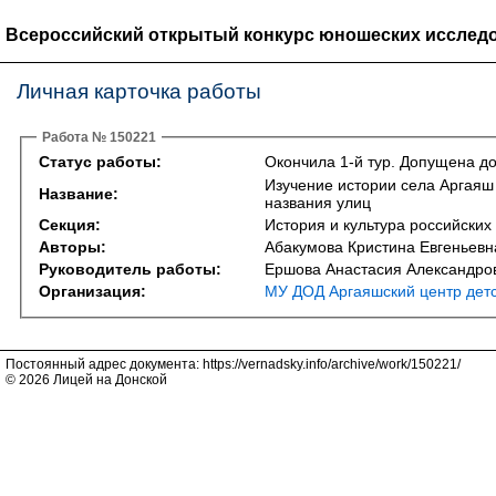
Всероссийский открытый конкурс юношеских исследо
Личная карточка работы
Работа № 150221
Статус работы:
Окончила 1-й тур. Допущена до
Изучение истории села Аргаяш
Название:
названия улиц
Секция:
История и культура российских
Авторы:
Абакумова Кристина Евгеньевн
Руководитель работы:
Ершова Анастасия Александро
Организация:
МУ ДОД Аргаяшский центр детс
Постоянный адрес документа: https://vernadsky.info/archive/work/150221/
© 2026 Лицей на Донской