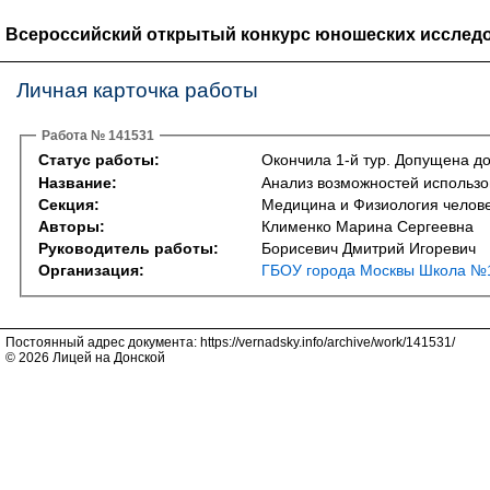
Всероссийский открытый конкурс юношеских исследо
Личная карточка работы
Работа № 141531
Статус работы:
Окончила 1-й тур. Допущена до
Название:
Анализ возможностей использо
Секция:
Медицина и Физиология челове
Авторы:
Клименко Марина Сергеевна
Руководитель работы:
Борисевич Дмитрий Игоревич
Организация:
ГБОУ города Москвы Школа №1
Постоянный адрес документа: https://vernadsky.info/archive/work/141531/
© 2026 Лицей на Донской