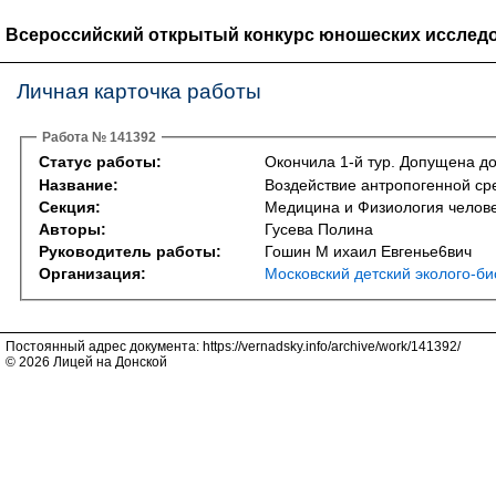
Всероссийский открытый конкурс юношеских исследо
Личная карточка работы
Работа № 141392
Статус работы:
Окончила 1-й тур. Допущена до
Название:
Воздействие антропогенной ср
Секция:
Медицина и Физиология челове
Авторы:
Гусева Полина
Руководитель работы:
Гошин М ихаил Евгенье6вич
Организация:
Московский детский эколого-би
Постоянный адрес документа: https://vernadsky.info/archive/work/141392/
© 2026 Лицей на Донской