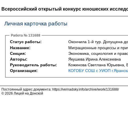
Всероссийский открытый конкурс юношеских исследо
Личная карточка работы
Работа № 131688
Статус работы:
Окончила 1-й тур. Допущена до
Название:
Миграционные процессы и прич
Секция:
Экономика, социология и право 
Авторы:
Якушева Ирина Алексеевна
Руководитель работы:
Кожинова Светлана Юрьевна, 
Организация:
КОГОБУ СОШ с УИОП г.Яранска
Постоянный адрес документа: https://vernadsky.info/archive/work/131688/
© 2026 Лицей на Донской