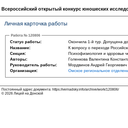
Всероссийский открытый конкурс юношеских исследо
Личная карточка работы
Работа № 120806
Статус работы:
Окончила 1-й тур. Допущена до
Название:
К вопросу о переходе Российс
Секция:
Психофизиология и здоровье ч
Авторы:
Голенкова Валентина Констант
Руководитель работы:
Мордвинов Андрей Георгиевич
Организация:
Омское региональное отделени
Постоянный адрес документа: https://vernadsky.info/archive/work/120806/
© 2026 Лицей на Донской