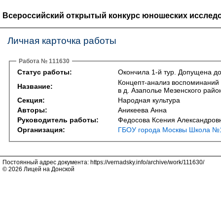
Всероссийский открытый конкурс юношеских исследо
Личная карточка работы
Работа № 111630
Статус работы:
Окончила 1-й тур. Допущена до
Концепт-анализ воспоминаний 
Название:
в д. Азаполье Мезенского райо
Секция:
Народная культура
Авторы:
Аникеева Анна
Руководитель работы:
Федосова Ксения Александров
Организация:
ГБОУ города Москвы Школа №1
Постоянный адрес документа: https://vernadsky.info/archive/work/111630/
© 2026 Лицей на Донской