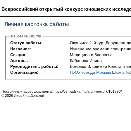
Всероссийский открытый конкурс юношеских исследо
Личная карточка работы
Работа № 101790
Статус работы:
Окончила 1-й тур. Допущена до
Название:
Изменение времени спин-решет
Секция:
Медицина и Здоровье
Авторы:
Кабанова Ирина
Руководитель работы:
Боженко Владимир Константин
Организация:
ГБОУ города Москвы Школа №1
Постоянный адрес документа: https://vernadsky.info/archive/work/101790/
© 2026 Лицей на Донской