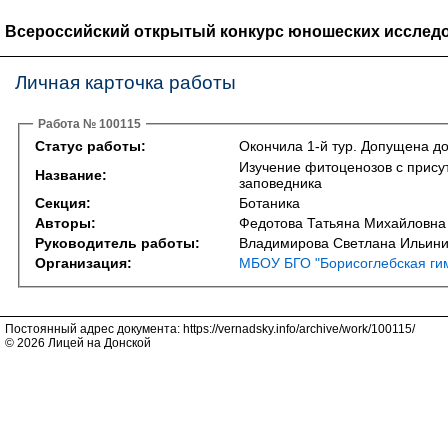
Всероссийский открытый конкурс юношеских исследо
Личная карточка работы
Работа № 100115
Статус работы:
Окончила 1-й тур. Допущена до
Изучение фитоценозов с присут
Название:
заповедника
Секция:
Ботаника
Авторы:
Федотова Татьяна Михайловна
Руководитель работы:
Владимирова Светлана Ильин
Организация:
МБОУ БГО "Борисоглебская ги
Постоянный адрес документа: https://vernadsky.info/archive/work/100115/
© 2026 Лицей на Донской