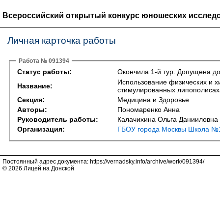
Всероссийский открытый конкурс юношеских исследо
Личная карточка работы
Работа № 091394
Статус работы:
Окончила 1-й тур. Допущена до
Использование физических и х
Название:
стимулированных липополисаха
Секция:
Медицина и Здоровье
Авторы:
Пономаренко Анна
Руководитель работы:
Калачихина Ольга Данииловна
Организация:
ГБОУ города Москвы Школа №1
Постоянный адрес документа: https://vernadsky.info/archive/work/091394/
© 2026 Лицей на Донской