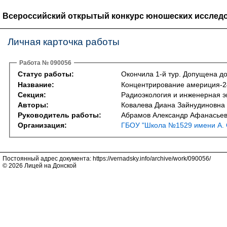
Всероссийский открытый конкурс юношеских исследо
Личная карточка работы
Работа № 090056
Статус работы:
Окончила 1-й тур. Допущена до
Название:
Концентрирование америция-24
Секция:
Радиоэкология и инженерная э
Авторы:
Ковалева Диана Зайнудиновна
Руководитель работы:
Абрамов Александр Афанасьев
Организация:
ГБОУ "Школа №1529 имени А. 
Постоянный адрес документа: https://vernadsky.info/archive/work/090056/
© 2026 Лицей на Донской