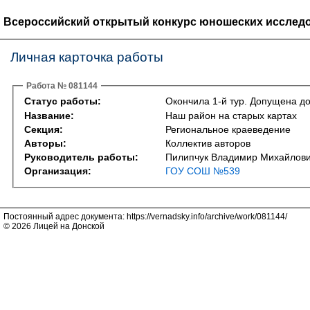
Всероссийский открытый конкурс юношеских исследо
Личная карточка работы
Работа № 081144
Статус работы:
Окончила 1-й тур. Допущена до
Название:
Наш район на старых картах
Секция:
Региональное краеведение
Авторы:
Коллектив авторов
Руководитель работы:
Пилипчук Владимир Михайлов
Организация:
ГОУ СОШ №539
Постоянный адрес документа: https://vernadsky.info/archive/work/081144/
© 2026 Лицей на Донской