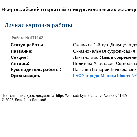
Всероссийский открытый конкурс юношеских исследо
Личная карточка работы
Работа № 071142
Статус работы:
Окончила 1-й тур. Допущена до
Название:
Окказиональная суффиксация в
Секция:
Лингвистика. Язык в современ
Авторы:
Политова Анастасия Сергеевн
Руководитель работы:
Пазынин Валерий Вячеславови
Организация:
ГБОУ города Москвы Школа №1
Постоянный адрес документа: https://vernadsky.info/archive/work/071142/
© 2026 Лицей на Донской