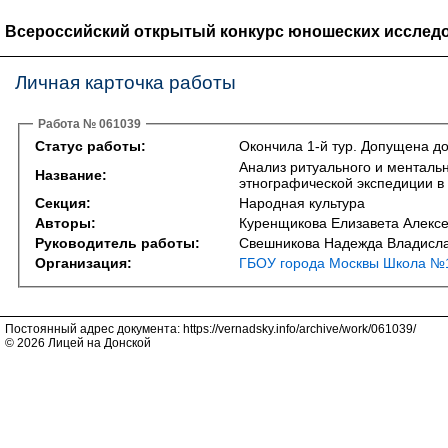
Всероссийский открытый конкурс юношеских исследо
Личная карточка работы
Работа № 061039
Статус работы:
Окончила 1-й тур. Допущена до
Анализ ритуального и менталь
Название:
этнографической экспедиции в
Секция:
Народная культура
Авторы:
Куренщикова Елизавета Алекс
Руководитель работы:
Свешникова Надежда Владисл
Организация:
ГБОУ города Москвы Школа №1
Постоянный адрес документа: https://vernadsky.info/archive/work/061039/
© 2026 Лицей на Донской