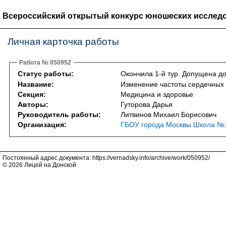
Всероссийский открытый конкурс юношеских исследо
Личная карточка работы
Работа № 050952
Статус работы:
Окончила 1-й тур. Допущена до
Название:
Изменение частоты сердечных
Секция:
Медицина и здоровье
Авторы:
Гуторова Дарья
Руководитель работы:
Литвинов Михаил Борисович
Организация:
ГБОУ города Москвы Школа №1
Постоянный адрес документа: https://vernadsky.info/archive/work/050952/
© 2026 Лицей на Донской