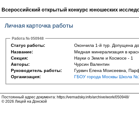
Всероссийский открытый конкурс юношеских исследо
Личная карточка работы
Работа № 050948
Статус работы:
Окончила 1-й тур. Допущена до
Название:
Медная минерализация в красн
Секция:
Науки о Земле и Космосе - 1
Авторы:
Чурсин Валентин
Руководитель работы:
Гурвич Елена Моисеевна, Пар
Организация:
ГБОУ города Москвы Школа №1
Постоянный адрес документа: https://vernadsky.info/archive/work/050948/
© 2026 Лицей на Донской