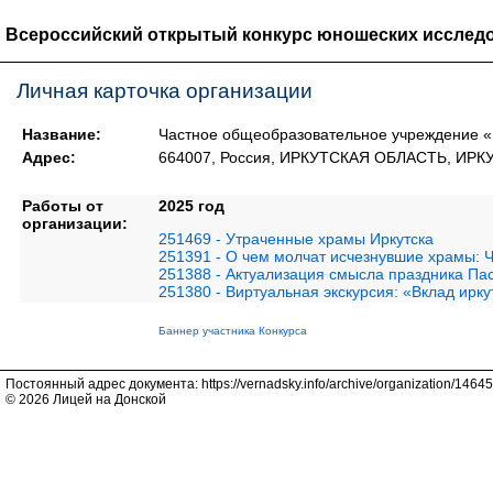
Всероссийский открытый конкурс юношеских исследо
Личная карточка организации
Название:
Частное общеобразовательное учреждение «П
Адрес:
664007, Россия, ИРКУТСКАЯ ОБЛАСТЬ, ИРКУТСК
Работы от
2025 год
организации:
251469 - Утраченные храмы Иркутска
251391 - О чем молчат исчезнувшие храмы: Ч
251388 - Актуализация смысла праздника Па
251380 - Виртуальная экскурсия: «Вклад ирк
Баннер участника Конкурса
Постоянный адрес документа: https://vernadsky.info/archive/organization/14645
© 2026 Лицей на Донской