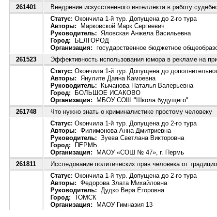
261401
Внедрение искусственного интеллекта в работу судебно
Статус:
Окончила 1-й тур. Допущена до 2-го тура
Авторы:
Марковской Марк Сергеевич
Руководитель:
Яловская Анжела Васильевна
Город:
БЕЛГОРОД
Организация:
государственное бюджетное общеобразов
261523
Эффективность использования юмора в рекламе на пр
Статус:
Окончила 1-й тур. Допущена до дополнительног
Авторы:
Янулите Даяна Камоевна
Руководитель:
Кычанова Наталья Валерьевна
Город:
БОЛЬШОЕ ИСАКОВО
Организация:
МБОУ СОШ "Школа будущего"
261748
Что нужно знать о криминалистике простому человеку
Статус:
Окончила 1-й тур. Допущена до 2-го тура
Авторы:
Филимонова Анна Дмитриевна
Руководитель:
Зуева Светлана Викторовна
Город:
ПЕРМЬ
Организация:
МАОУ «СОШ № 47», г. Пермь
261811
Исследование политических прав человека от традици
Статус:
Окончила 1-й тур. Допущена до 2-го тура
Авторы:
Федорова Злата Михайловна
Руководитель:
Дудко Вера Егоровна
Город:
ТОМСК
Организация:
МАОУ Гимназия 13