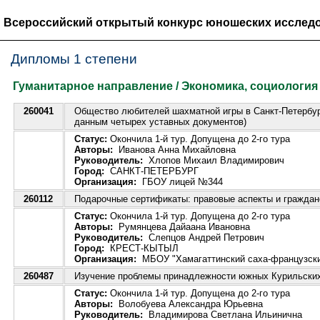
Всероссийский открытый конкурс юношеских исследо
Дипломы 1 степени
Гуманитарное направление / Экономика, социология
260041
Общество любителей шахматной игры в Санкт-Петербур
данным четырех уставных документов)
Статус:
Окончила 1-й тур. Допущена до 2-го тура
Авторы:
Иванова Анна Михайловна
Руководитель:
Хлопов Михаил Владимирович
Город:
САНКТ-ПЕТЕРБУРГ
Организация:
ГБОУ лицей №344
260112
Подарочные сертификаты: правовые аспекты и граждан
Статус:
Окончила 1-й тур. Допущена до 2-го тура
Авторы:
Румянцева Дайаана Ивановна
Руководитель:
Слепцов Андрей Петрович
Город:
КРЕСТ-КЫТЫЛ
Организация:
МБОУ "Хамагаттинский саха-французский
260487
Изучение проблемы принадлежности южных Курильских
Статус:
Окончила 1-й тур. Допущена до 2-го тура
Авторы:
Волобуева Александра Юрьевна
Руководитель:
Владимирова Светлана Ильинична