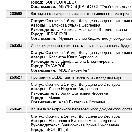
Город:
БОРИСОГЛЕБСК
Организация:
МБУДО БЦВР БГО СП “Учебно-исследоват
260508
Взгляды на фигурное катание школьников (по материа
Статус:
Окончила 1-й тур. Допущена до дополнительног
Авторы:
Самонова Ульяна Сергеевна
Руководитель:
Козикова Анастасия Владиславовна
Город:
ЧЕБАРКУЛЬ
Организация:
Муниципальное бюджетное учреждение до
260593
Инвестиционная грамотность – путь к успешному буду
Статус:
Окончила 1-й тур. Допущена до дополнительног
Авторы:
Каплиева Юлия Борисовна
Руководитель:
Дрофа Елена Владимировна
Город:
ТАГАНРОГ
Организация:
МОБУ лицей №7
260627
Программа ОСВВ: шаг вперед или замкнутый круг
Статус:
Окончила 1-й тур. Допущена до 2-го тура
Авторы:
Лаппо Надежда Андреевна
Руководитель:
Алай Екатерина Игоревна
Город:
г. Минск
Организация:
Алай Екатерина Игоревна
260649
Влияние электронного перевозочного документооборот
Статус:
Окончила 1-й тур. Допущена до 2-го тура
Авторы:
Николаенко Виктория Александровна
Руководитель:
Вавилонская Ирина Николаевна
Город:
БРОННИЦЫ