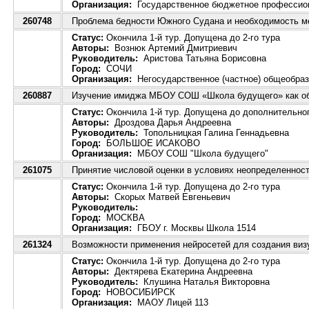
Организация:
Государственное бюджетное профессион
260748
Проблема бедности Южного Судана и необходимость м
Статус:
Окончила 1-й тур. Допущена до 2-го тура
Авторы:
Вознюк Артемий Дмитриевич
Руководитель:
Аристова Татьяна Борисовна
Город:
СОЧИ
Организация:
Негосударственное (частное) общеобраз
260887
Изучение имиджа МБОУ СОШ «Школа будущего» как об
Статус:
Окончила 1-й тур. Допущена до дополнительног
Авторы:
Дроздова Дарья Андреевна
Руководитель:
Топольницкая Галина Геннадьевна
Город:
БОЛЬШОЕ ИСАКОВО
Организация:
МБОУ СОШ "Школа будущего"
261075
Принятие числовой оценки в условиях неопределеннос
Статус:
Окончила 1-й тур. Допущена до 2-го тура
Авторы:
Скорых Матвей Евгеньевич
Руководитель:
Город:
МОСКВА
Организация:
ГБОУ г. Москвы Школа 1514
261324
Возможности применения нейросетей для создания визу
Статус:
Окончила 1-й тур. Допущена до 2-го тура
Авторы:
Дектярева Екатерина Андреевна
Руководитель:
Клушина Наталья Викторовна
Город:
НОВОСИБИРСК
Организация:
МАОУ Лицей 113