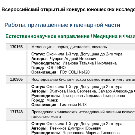
Всероссийский открытый конкурс юношеских исследо
Работы, приглашённые к пленарной части
Естественнонаучное направление / Медицина и Физио
130153
Меланоциты: норма, дисплазия, опухоль
Статус:
Окончила 1-й тур. Допущена до 2-го тура
Авторы:
Чупров Андрей Игоревич
Руководитель:
Иванова Татьяна Николаевна
Город:
КОЛПИНО
Организация:
ГОУ СОШ №420
130906
Исследование биологической совместимости имплантато
Статус:
Окончила 1-й тур. Допущена до 2-го тура
Авторы:
Житкова Ника Сергеевна, Замаро Александа 
Руководитель:
Григорьева Людмила Григорьевна
Город:
Минск
Организация:
Гимназия №13
131748
Проведение клинических исследований влияния искусс
головного мозга
Статус:
Окончила 1-й тур. Допущена до 2-го тура
Авторы:
Резников Дмитрий Юрьевич
Руководитель:
Черепанова Марина Тихоновна