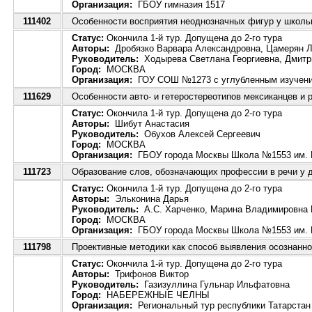
Организация:
ГБОУ гимназия 1517
111402
Особенности восприятия неоднозначных фигур у школьн
Статус:
Окончила 1-й тур. Допущена до 2-го тура
Авторы:
Дробязко Варвара Александровна, Цамерян Л
Руководитель:
Ходырева Светлана Георгиевна, Дмитр
Город:
МОСКВА
Организация:
ГОУ СОШ №1273 с углубленным изучение
111629
Особенности авто- и гетеростереотипов мексиканцев и р
Статус:
Окончила 1-й тур. Допущена до 2-го тура
Авторы:
Шибут Анастасия
Руководитель:
Обухов Алексей Сергеевич
Город:
МОСКВА
Организация:
ГБОУ города Москвы Школа №1553 им. 
111723
Образование слов, обозначающих профессии в речи у де
Статус:
Окончила 1-й тур. Допущена до 2-го тура
Авторы:
Эльконина Дарья
Руководитель:
А.С. Харченко, Марина Владимировна 
Город:
МОСКВА
Организация:
ГБОУ города Москвы Школа №1553 им. 
111798
Проективные методики как способ выявления осознанн
Статус:
Окончила 1-й тур. Допущена до 2-го тура
Авторы:
Трифонов Виктор
Руководитель:
Газизуллина Гульнар Ильфатовна
Город:
НАБЕРЕЖНЫЕ ЧЕЛНЫ
Организация:
Региональный тур республики Татарстан