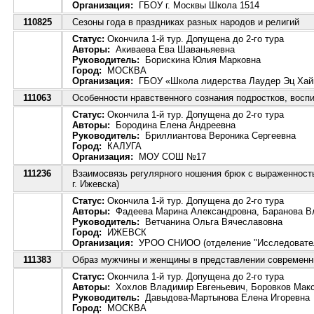
Организация:
ГБОУ г. Москвы Школа 1514
110825
Сезоны года в праздниках разных народов и религий
Статус:
Окончила 1-й тур. Допущена до 2-го тура
Авторы:
Акиваева Ева Шаваньяевна
Руководитель:
Борискина Юлия Марковна
Город:
МОСКВА
Организация:
ГБОУ «Школа лидерства Лаудер Эц Ха
111063
Особенности нравственного сознания подростков, восп
Статус:
Окончила 1-й тур. Допущена до 2-го тура
Авторы:
Бородина Елена Андреевна
Руководитель:
Бриллиантова Вероника Сергеевна
Город:
КАЛУГА
Организация:
МОУ СОШ №17
111236
Взаимосвязь регулярного ношения брюк с выраженнос
г. Ижевска)
Статус:
Окончила 1-й тур. Допущена до 2-го тура
Авторы:
Фадеева Марина Александровна, Баранова В
Руководитель:
Ветчанина Ольга Вячеславовна
Город:
ИЖЕВСК
Организация:
УРОО СНИОО (отделение "Исследователь
111383
Образ мужчины и женщины в представлении современн
Статус:
Окончила 1-й тур. Допущена до 2-го тура
Авторы:
Хохлов Владимир Евгеньевич, Боровков Мак
Руководитель:
Давыдова-Мартынова Елена Игоревна
Город:
МОСКВА