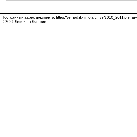
Постоянный адрес документа: https://vernadsky.info/archive/2010_2011/plenary
© 2026 Лицей на Донской