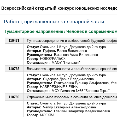
Всероссийский открытый конкурс юношеских исследо
Работы, приглашённые к пленарной части
Гуманитарное направление / Человек в современно
110471
Пути самоопределения в выборе своей будущей профе
Статус:
Окончила 1-й тур. Допущена до 2-го тура
Авторы:
Пуфель Елена Васильевна
Руководитель:
Ваганова Алла Витальевна
Город:
НОВОУРАЛЬСК
Организация:
МАОУ "Гимназия"
110765
Взаимосвязь креативности и силы/слабости нервной с
Статус:
Окончила 1-й тур. Допущена до 2-го тура
Авторы:
Сидорова Дарья Владимировна
Руководитель:
Газизуллина Гульнар Ильфатовна, Уля
Город:
НАБЕРЕЖНЫЕ ЧЕЛНЫ
Организация:
МОУ Гимназия №36 "Золотая Горка"
110789
Отражение мира взрослых в сознании ребенка-дошколь
Статус:
Окончила 1-й тур. Допущена до 2-го тура
Авторы:
Чепур Екатерина Александровна
Руководитель:
Глебкин Владимир Владиславович
Город:
МОСКВА