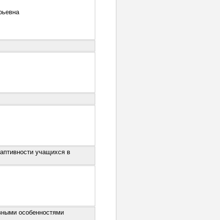
рьевна
даптивности учащихся в
вными особенностями