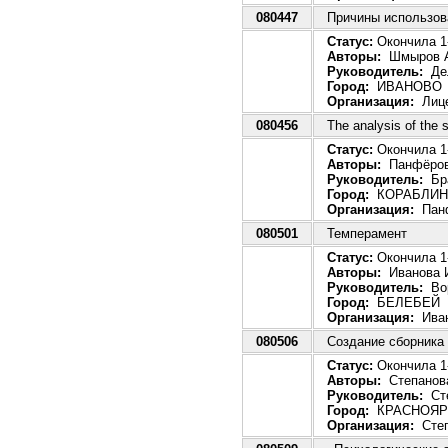
080447
Причины использов
Статус:
Окончила 1-
Авторы:
Шмыров А
Руководитель:
Дел
Город:
ИВАНОВО
Организация:
Лице
080456
The analysis of the 
Статус:
Окончила 1-
Авторы:
Панфёрова
Руководитель:
Бра
Город:
КОРАБЛИН
Организация:
Панф
080501
Темперамент
Статус:
Окончила 1-
Авторы:
Иванова И
Руководитель:
Вор
Город:
БЕЛЕБЕЙ
Организация:
Иван
080506
Создание сборника
Статус:
Окончила 1-
Авторы:
Степанова
Руководитель:
Сте
Город:
КРАСНОЯР
Организация:
Степ