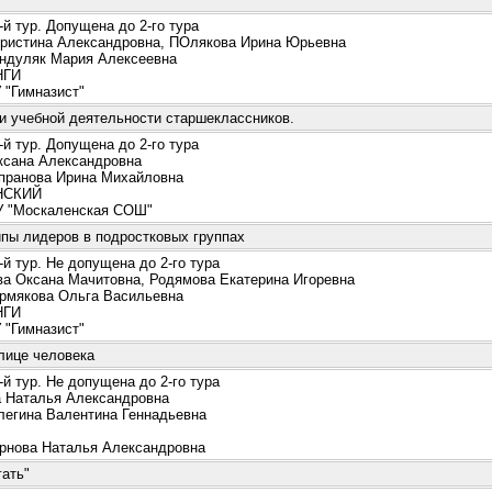
й тур. Допущена до 2-го тура
истина Александровна, ПОлякова Ирина Юрьевна
дуляк Мария Алексеевна
ГИ
"Гимназист"
и учебной деятельности старшеклассников.
й тур. Допущена до 2-го тура
сана Александровна
ранова Ирина Михайловна
СКИЙ
"Москаленская СОШ"
ипы лидеров в подростковых группах
й тур. Не допущена до 2-го тура
а Оксана Мачитовна, Родямова Екатерина Игоревна
мякова Ольга Васильевна
ГИ
"Гимназист"
лице человека
й тур. Не допущена до 2-го тура
Наталья Александровна
егина Валентина Геннадьевна
нова Наталья Александровна
ать"