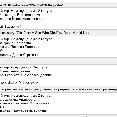
ания шпаргалок школьниками на уроках
й тур. Не допущена до 2-го тура
лександр Вячеславович
ьцова Ирина Алексеевна
й "Гармония"
short story “Gift From A Son Who Died” by Doris Herold Lund
й тур. Не допущена до 2-го тура
 Дарья Сергеевна
ткина Татьяна Павловна
О
ёрова Дарья Сергеевна
й тур. Допущена до 2-го тура
рина Геннадьевна
обьева Татьяна Александровна
ова Ирина Геннадьевна
 творческих заданий для учащихся средней школы по мотивам произвед
й тур. Не допущена до 2-го тура
 Василина Андреевна
панова Светлана Михайловна
СК
анова Светлана Михайловна