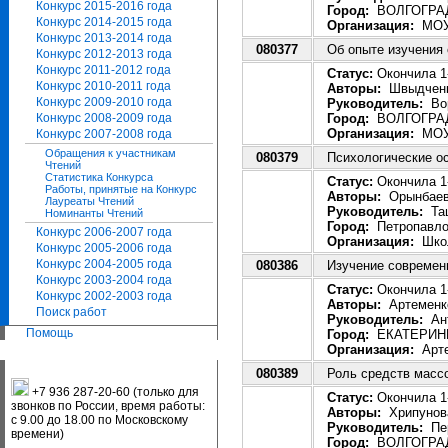
Конкурс 2015-2016 года
Город:
ВОЛГОГРА
Конкурс 2014-2015 года
Организация:
МОУ
Конкурс 2013-2014 года
080377
Об опыте изучения
Конкурс 2012-2013 года
Конкурс 2011-2012 года
Статус:
Окончила 1-
Конкурс 2010-2011 года
Авторы:
Швыдченко
Конкурс 2009-2010 года
Руководитель:
Вор
Город:
ВОЛГОГРА
Конкурс 2008-2009 года
Организация:
МОУ
Конкурс 2007-2008 года
Обращения к участникам
080379
Психологические о
Чтений
Статистика Конкурса
Статус:
Окончила 1-
Работы, принятые на Конкурс
Авторы:
Орынбаева
Лауреаты Чтений
Руководитель:
Таш
Номинанты Чтений
Город:
Петропавло
Конкурс 2006-2007 года
Организация:
Школ
Конкурс 2005-2006 года
Конкурс 2004-2005 года
080386
Изучение современн
Конкурс 2003-2004 года
Статус:
Окончила 1-
Конкурс 2002-2003 года
Авторы:
Артеменко
Поиск работ
Руководитель:
Ант
Помощь
Город:
ЕКАТЕРИН
Организация:
Арте
080389
Роль средств массо
+7 936 287-20-60 (только для
Статус:
Окончила 1-
звонков по России, время работы:
Авторы:
Хрипунова
с 9.00 до 18.00 по Московскому
Руководитель:
Пер
времени)
Город:
ВОЛГОГРА