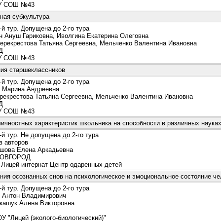
 СОШ №43
ная субкультура
й тур. Допущена до 2-го тура
 Ануш Гариковна, Иволгина Екатерина Олеговна
ерекрестова Татьяна Сергеевна, Мельченко Валентина Ивановна
Д
 СОШ №43
ия старшеклассников
й тур. Допущена до 2-го тура
 Марина Андреевна
екрестова Татьяна Сергеевна, Мельченко Валентина Ивановна
Д
 СОШ №43
ичностных характеристик школьника на способности в различных наука
й тур. Не допущена до 2-го тура
 авторов
ова Елена Аркадьевна
ОВГОРОД
Лицей-интернат Центр одаренных детей
ния осознанных снов на психологическое и эмоциональное состояние че
й тур. Допущена до 2-го тура
Антон Владимирович
ашук Алена Викторовна
 "Лицей (эколого-биологический)"