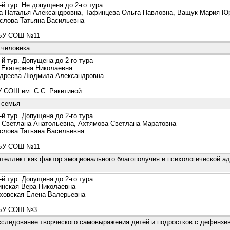
й тур. Не допущена до 2-го тура
 Наталья Александровна, Тафинцева Ольга Павловна, Ващук Мария Ю
лова Татьяна Васильевна
У СОШ №11
 человека
й тур. Допущена до 2-го тура
Екатерина Николаевна
реева Людмила Александровна
СОШ им. С.С. Ракитиной
 семья
й тур. Допущена до 2-го тура
Светлана Анатольевна, Ахтямова Светлана Маратовна
лова Татьяна Васильевна
У СОШ №11
теллект как фактор эмоционального благополучия и психологической а
й тур. Допущена до 2-го тура
ская Вера Николаевна
овская Елена Валерьевна
У СОШ №3
сследование творческого самовыражения детей и подростков с дефензи