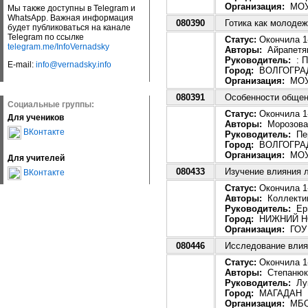
Организация:
МОУ
Мы также доступны в Telegram и
WhatsApp. Важная информация
080390
Готика как молодеж
будет публиковаться на канале
Telegram по ссылке
Статус:
Окончила 1-
telegram.me/InfoVernadsky
Авторы:
Айрапетян
Руководитель:
: П
E-mail:
info@vernadsky.info
Город:
ВОЛГОГРА
Организация:
МОУ
080391
Особенности общен
Социальные группы:
Статус:
Окончила 1-
Для учеников
Авторы:
Морозова
ВКонтакте
Руководитель:
Пер
Город:
ВОЛГОГРА
Организация:
МОУ
Для учителей
080433
Изучение влияния л
ВКонтакте
Статус:
Окончила 1-
Авторы:
Коллектив
Руководитель:
Ерш
Город:
НИЖНИЙ Н
Организация:
ГОУ 
080446
Исследование влия
Статус:
Окончила 1-
Авторы:
Степанюк 
Руководитель:
Лук
Город:
МАГАДАН
Организация:
МБОУ