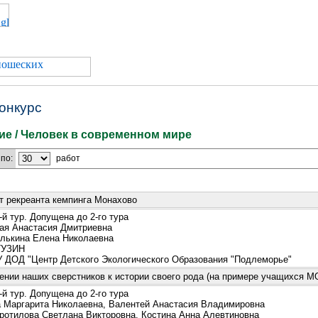
онкурс
е / Человек в современном мире
по:
работ
т рекреанта кемпинга Монахово
й тур. Допущена до 2-го тура
я Анастасия Дмитриевна
ькина Елена Николаевна
УЗИН
ДОД "Центр Детского Экологического Образования "Подлеморье"
ении наших сверстников к истории своего рода (на примере учащихся М
й тур. Допущена до 2-го тура
Маргарита Николаевна, Валентей Анастасия Владимировна
отилова Светлана Викторовна, Костина Анна Алевтиновна