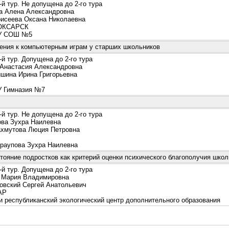
й тур. Не допущена до 2-го тура
 Алена Александровна
сеева Оксана Николаевна
КСАРСК
 СОШ №5
ения к компьютерным играм у старших школьников
й тур. Допущена до 2-го тура
настасия Александровна
ина Ирина Григорьевна
Гимназия №7
й тур. Не допущена до 2-го тура
ва Зухра Наилевна
мутова Люция Петровна
раупова Зухра Наилевна
ояние подростков как критерий оценки психического благополучия школ
й тур. Допущена до 2-го тура
 Мария Владимировна
вский Сергей Анатольевич
АР
республиканский экологический центр дополнительного образования