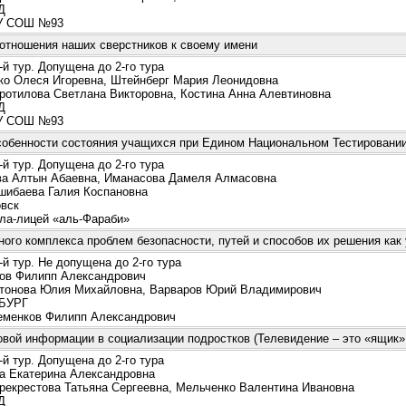
Д
 СОШ №93
 отношения наших сверстников к своему имени
й тур. Допущена до 2-го тура
 Олеся Игоревна, Штейнберг Мария Леонидовна
отилова Светлана Викторовна, Костина Анна Алевтиновна
Д
 СОШ №93
собенности состояния учащихся при Едином Национальном Тестировани
й тур. Допущена до 2-го тура
 Алтын Абаевна, Иманасова Дамеля Алмасовна
ибаева Галия Коспановна
вск
а-лицей «аль-Фараби»
ого комплекса проблем безопасности, путей и способов их решения как
й тур. Не допущена до 2-го тура
в Филипп Александрович
онова Юлия Михайловна, Варваров Юрий Владимирович
БУРГ
менков Филипп Александрович
вой информации в социализации подростков (Телевидение – это «ящик»,
й тур. Допущена до 2-го тура
 Екатерина Александровна
екрестова Татьяна Сергеевна, Мельченко Валентина Ивановна
Д