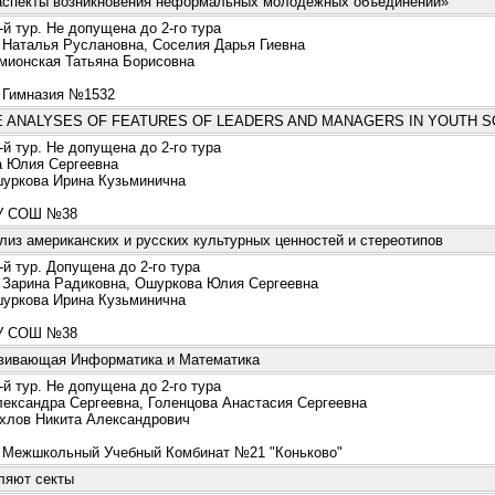
аспекты возникновения неформальных молодежных объединений»
й тур. Не допущена до 2-го тура
Наталья Руслановна, Соселия Дарья Гиевна
ионская Татьяна Борисовна
Гимназия №1532
 ANALYSES OF FEATURES OF LEADERS AND MANAGERS IN YOUTH S
й тур. Не допущена до 2-го тура
 Юлия Сергеевна
ркова Ирина Кузьминична
 СОШ №38
из американских и русских культурных ценностей и стереотипов
й тур. Допущена до 2-го тура
Зарина Радиковна, Ошуркова Юлия Сергеевна
ркова Ирина Кузьминична
 СОШ №38
вивающая Информатика и Математика
й тур. Не допущена до 2-го тура
ександра Сергеевна, Голенцова Анастасия Сергеевна
лов Никита Александрович
Межшкольный Учебный Комбинат №21 "Коньково"
ляют секты