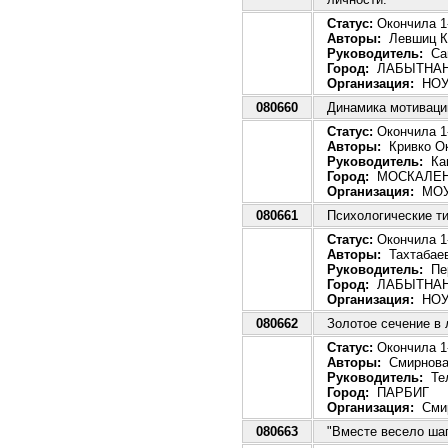
Статус:
Окончила 1-
Авторы:
Левшиц Кр
Руководитель:
Сан
Город:
ЛАБЫТНАН
Организация:
НОУ 
080660
Динамика мотиваци
Статус:
Окончила 1-
Авторы:
Кривко Ок
Руководитель:
Кап
Город:
МОСКАЛЕН
Организация:
МОУ 
080661
Психологические т
Статус:
Окончила 1-
Авторы:
Тахтабаев
Руководитель:
Пер
Город:
ЛАБЫТНАН
Организация:
НОУ 
080662
Золотое сечение в 
Статус:
Окончила 1-
Авторы:
Смирнова 
Руководитель:
Тел
Город:
ПАРБИГ
Организация:
Смир
080663
"Вместе весело шаг