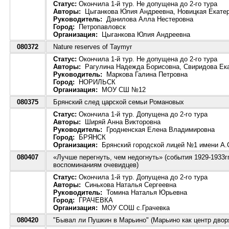
Статус:
Окончила 1-й тур. Не допущена до 2-го тура
Авторы:
Цыганкова Юлия Андреевна, Новицкая Екате
Руководитель:
Данилова Алла Нестеровна
Город:
Петропавловск
Организация:
Цыганкова Юлия Андреевна
080372
Nature reserves of Taymyr
Статус:
Окончила 1-й тур. Не допущена до 2-го тура
Авторы:
Рагулина Надежда Борисовна, Свиридова Ек
Руководитель:
Маркова Галина Петровна
Город:
НОРИЛЬСК
Организация:
МОУ СШ №12
080375
Брянский след царской семьи Романовых
Статус:
Окончила 1-й тур. Допущена до 2-го тура
Авторы:
Ширяй Анна Викторовна
Руководитель:
Гродненская Елена Владимировна
Город:
БРЯНСК
Организация:
Брянский городской лицей №1 имени А.
080407
«Лучше перегнуть, чем недогнуть» (события 1929-1933г
воспоминаниям очевидцев)
Статус:
Окончила 1-й тур. Допущена до 2-го тура
Авторы:
Синькова Наталья Сергеевна
Руководитель:
Томина Наталья Юрьевна
Город:
ГРАЧЕВКА
Организация:
МОУ СОШ с.Грачевка
080420
"Бывал ли Пушкин в Марьино" (Марьино как центр двор