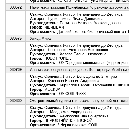
Организация:
КОГОАУ "Вятская гуманитарная гимназия
080672
Памятники природы Ишимбайског7о района- история и 
Статус:
Окончила 1-й тур. Не допущена до 2-го тура
Авторы:
Нурисламова Лиана Даниловна
Руководитель:
Полякова Наталья Александровна
Город:
ИШИМБАЙ
Организация:
Детский эколого-биологический центр г.
080676
Улица Мира
Статус:
Окончила 1-й тур. Не допущена до 2-го тура
Авторы:
Дегтяренко Екатерина Викторовна
Руководитель:
Хазова Елена Николаевна
Город:
НОВОТРОИЦК
Организация:
ГОУ "Средняя специальная (коррекционн
080739
Анализ рекреационных ресурсов Волгоградской области
Статус:
Окончила 1-й тур. Допущена до 2-го тура
Авторы:
Куканова Евгения Андреевна
Руководитель:
Кириллов Сергей Николаевич и Лякише
Город:
МОСКВА
Организация:
ГОУ СОШ №538
080830
Экстремальный туризм как форма внеурочной деятельн
Статус:
Окончила 1-й тур. Не допущена до 2-го тура
Авторы:
: Моедо Ася Нюргуновна
Руководитель:
Чемпосова Яна Робертовна
Город:
НЕРЮКТЯЙИНСК-ВТОРОЙ
Организация:
2-Нерюктяйнская СОШ