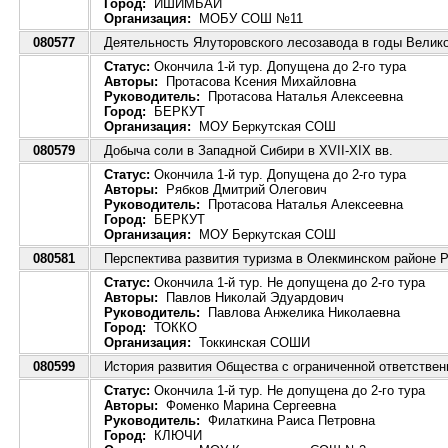
Город:
ИШИМБАЙ
Организация:
МОБУ СОШ №11
080577
Деятельность Ялуторовского лесозавода в годы Велик
Статус:
Окончила 1-й тур. Допущена до 2-го тура
Авторы:
Протасова Ксения Михайловна
Руководитель:
Протасова Наталья Алексеевна
Город:
БЕРКУТ
Организация:
МОУ Беркутская СОШ
080579
Добыча соли в Западной Сибири в XVII-XIX вв.
Статус:
Окончила 1-й тур. Допущена до 2-го тура
Авторы:
Рябков Дмитрий Олегович
Руководитель:
Протасова Наталья Алексеевна
Город:
БЕРКУТ
Организация:
МОУ Беркутская СОШ
080581
Перспектива развития туризма в Олекминском районе Р
Статус:
Окончила 1-й тур. Не допущена до 2-го тура
Авторы:
Павлов Николай Эдуардович
Руководитель:
Павлова Анжелика Николаевна
Город:
ТОККО
Организация:
Токкинская СОШИ
080599
История развития Общества с ограниченной ответствен
Статус:
Окончила 1-й тур. Не допущена до 2-го тура
Авторы:
Фоменко Марина Сергеевна
Руководитель:
Филаткина Раиса Петровна
Город:
КЛЮЧИ