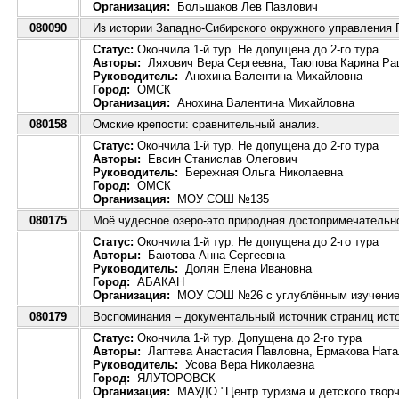
Организация:
Большаков Лев Павлович
080090
Из истории Западно-Сибирского окружного управления Р
Статус:
Окончила 1-й тур. Не допущена до 2-го тура
Авторы:
Ляхович Вера Сергеевна, Таюпова Карина Ра
Руководитель:
Анохина Валентина Михайловна
Город:
ОМСК
Организация:
Анохина Валентина Михайловна
080158
Омские крепости: сравнительный анализ.
Статус:
Окончила 1-й тур. Не допущена до 2-го тура
Авторы:
Евсин Станислав Олегович
Руководитель:
Бережная Ольга Николаевна
Город:
ОМСК
Организация:
МОУ СОШ №135
080175
Моё чудесное озеро-это природная достопримечательн
Статус:
Окончила 1-й тур. Не допущена до 2-го тура
Авторы:
Баютова Анна Сергеевна
Руководитель:
Долян Елена Ивановна
Город:
АБАКАН
Организация:
МОУ СОШ №26 с углублённым изучение
080179
Воспоминания – документальный источник страниц исто
Статус:
Окончила 1-й тур. Допущена до 2-го тура
Авторы:
Лаптева Анастасия Павловна, Ермакова Ната
Руководитель:
Усова Вера Николаевна
Город:
ЯЛУТОРОВСК
Организация:
МАУДО "Центр туризма и детского творч