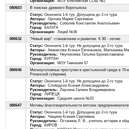
Организация:
МОУ Ключевская СОШ №2
080603
В поисках древнего Воротынска
Статус:
Окончила 1-й тур. Допущена до 2-го тура
Авторы:
Орлова Мария Сергеевна
Руководитель:
Соболев Константин Анатольевич
Город:
КАЛУГА
Организация:
Лицей №36
080632
"Новый мир": становление и развитие. К 90 - летию
Статус:
Окончила 1-й тур. Не допущена до 2-го тура
Авторы:
Аванесова Ксенья Евгеньевна, Малышева Ма
Руководитель:
Неупокоева Татьяна Брониславовна
Город:
КУРГАН
Организация:
МОУ Гимназия 57
080646
Мелкоуголовные проступки в крестьянской среде в 70-е
Рязанской губернии)
Статус:
Окончила 1-й тур. Не допущена до 2-го тура
Авторы:
Слободскя Ксения Александровна
Руководитель:
Лаухина Галина Владимировна
Город:
ЛИПЕЦК
Организация:
Средняя школа №33
080647
Мотивы благотворительности вятских предпринимателе
Статус:
Окончила 1-й тур. Допущена до 2-го тура
Авторы:
Чащина Ксения Сергеевна
Руководитель:
Останина Л. В., учитель истории и общ
Город:
КИРОВ