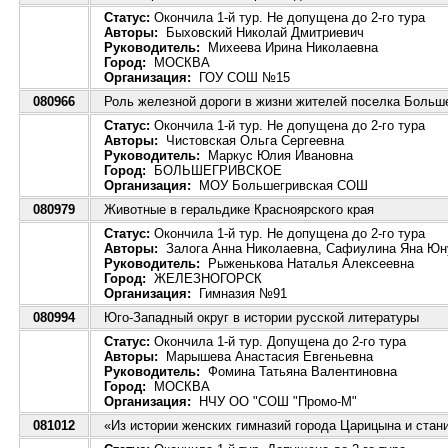
Статус:
Окончила 1-й тур. Не допущена до 2-го тура
Авторы:
Быховский Николай Дмитриевич
Руководитель:
Михеева Ирина Николаевна
Город:
МОСКВА
Организация:
ГОУ СОШ №15
080966
Роль железной дороги в жизни жителей поселка Больш
Статус:
Окончила 1-й тур. Не допущена до 2-го тура
Авторы:
Чистовская Ольга Сергеевна
Руководитель:
Маркус Юлия Ивановна
Город:
БОЛЬШЕГРИВСКОЕ
Организация:
МОУ Большегривская СОШ
080979
Животные в геральдике Красноярского края
Статус:
Окончила 1-й тур. Не допущена до 2-го тура
Авторы:
Залога Анна Николаевна, Сафиулина Яна Юн
Руководитель:
Рыженькова Наталья Алексеевна
Город:
ЖЕЛЕЗНОГОРСК
Организация:
Гимназия №91
080994
Юго-Западный округ в истории русской литературы
Статус:
Окончила 1-й тур. Допущена до 2-го тура
Авторы:
Марышева Анастасия Евгеньевна
Руководитель:
Фомина Татьяна Валентиновна
Город:
МОСКВА
Организация:
НЧУ ОО "СОШ "Промо-М"
081012
«Из истории женских гимназий города Царицына и стан