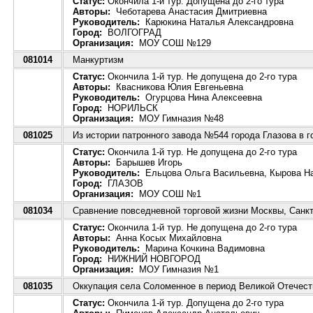
Статус:
Окончила 1-й тур. Допущена до 2-го тура
Авторы:
Чеботарева Анастасия Дмитриевна
Руководитель:
Карюкина Наталья Александровна
Город:
ВОЛГОГРАД
Организация:
МОУ СОШ №129
081014
Манкуртизм
Статус:
Окончила 1-й тур. Не допущена до 2-го тура
Авторы:
Квасникова Юлия Евгеньевна
Руководитель:
Огурцова Нина Алексеевна
Город:
НОРИЛЬСК
Организация:
МОУ Гимназия №48
081025
Из истории патронного завода №544 города Глазова в г
Статус:
Окончила 1-й тур. Не допущена до 2-го тура
Авторы:
Барышев Игорь
Руководитель:
Ельцова Ольга Васильевна, Кырова Н
Город:
ГЛАЗОВ
Организация:
МОУ СОШ №1
081034
Сравнение повседневной торговой жизни Москвы, Санкт
Статус:
Окончила 1-й тур. Не допущена до 2-го тура
Авторы:
Анна Косых Михайловна
Руководитель:
Марина Кочкина Вадимовна
Город:
НИЖНИЙ НОВГОРОД
Организация:
МОУ Гимназия №1
081035
Оккупация села Соломенное в период Великой Отечест
Статус:
Окончила 1-й тур. Допущена до 2-го тура