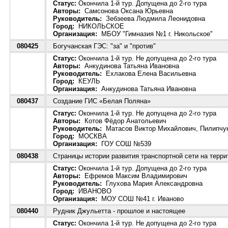
Статус:
Окончила 1-й тур. Допущена до 2-го тура
Авторы:
Самсонова Оксана Юрьевна
Руководитель:
Зебзеева Людмила Леонидовна
Город:
НИКОЛЬСКОЕ
Организация:
МБОУ "Гимназия №1 г. Никольское"
080425
Богучанская ГЭС: "за" и "против"
Статус:
Окончила 1-й тур. Не допущена до 2-го тура
Авторы:
Анкудинова Татьяна Ивановна
Руководитель:
Ехлакова Елена Васильевна
Город:
КЕУЛЬ
Организация:
Анкудинова Татьяна Ивановна
080437
Cоздание ГИС «Белая Поляна»
Статус:
Окончила 1-й тур. Не допущена до 2-го тура
Авторы:
Котов Фёдор Анатольевич
Руководитель:
Матасов Виктор Михайлович, Пилипчу
Город:
МОСКВА
Организация:
ГОУ СОШ №539
080438
Страницы истории развития транспортной сети на терр
Статус:
Окончила 1-й тур. Допущена до 2-го тура
Авторы:
Ефремов Максим Владимирович
Руководитель:
Глухова Мария Александровна
Город:
ИВАНОВО
Организация:
МОУ СОШ №41 г. Иваново
080440
Рудник Джульетта - прошлое и настоящее
Статус:
Окончила 1-й тур. Не допущена до 2-го тура