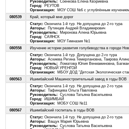
Руководитель:
Соенкова Елена Квэриевна
Город:
РЕУТОВ
Организация:
МОУ СОШ №6 с углублённым изучением
080539
Край, который мне дорог
Статус:
Окончила 1-й тур. Не допущена до 2-го тура
Авторы:
Путинцев Андрей Владимирович
Руководитель:
Миронова Алена Юрьевна
Город:
САЯНСК
Организация:
МОУ Гимназия №1
080558
Изучение истории развития голубеводства в городе Нов
Статус:
Окончила 1-й тур. Допущена до 2-го тура
Авторы:
Аскиева Регина Темерлановна, Таирова Алин
Руководитель:
Ломатова Юлия Вениаминовна, Багман
Город:
НОВЫЙ УРЕНГОЙ
Организация:
МБОУ ДОД "Детская Экологическая ста
080563
Ишимбайский Машиностроительный завод в годы ВОВ
Статус:
Окончила 1-й тур. Не допущена до 2-го тура
Авторы:
Тафинцева Ольга Павловна
Руководитель:
Суслова Татьяна Васильевна
Город:
ИШИМБАЙ
Организация:
МОБУ СОШ №11
080567
Ишимбайский госпиталь в годы ВОВ
Статус:
Окончила 1-й тур. Не допущена до 2-го тура
Авторы:
Ващук Мария Юрьевна
Руководитель:
Суслова Татьяна Васильевна