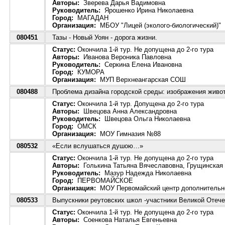
Авторы:
Зверева Дарья Вадимовна
Руководитель:
Ярошенко Ирина Николаевна
Город:
МАГАДАН
Организация:
МБОУ "Лицей (эколого-биологический)"
080451
Тазы - Новый Уоян - дорога жизни.
Статус:
Окончила 1-й тур. Не допущена до 2-го тура
Авторы:
Иванова Вероника Павловна
Руководитель:
Серкина Елена Ивановна
Город:
КУМОРА
Организация:
МУП Верхнеангарская СОШ
080488
Проблема дизайна городской среды: изображения живот
Статус:
Окончила 1-й тур. Допущена до 2-го тура
Авторы:
Швецова Анна Александровна
Руководитель:
Швецова Ольга Николаевна
Город:
ОМСК
Организация:
МОУ Гимназия №88
080532
«Если вслушаться душою…»
Статус:
Окончила 1-й тур. Не допущена до 2-го тура
Авторы:
Голькина Татьяна Вячеславовна, Грущинская 
Руководитель:
Мазур Надежда Николаевна
Город:
ПЕРВОМАЙСКОЕ
Организация:
МОУ Первомайский центр дополнительно
080533
Выпускники реутовских школ -участники Великой Отеч
Статус:
Окончила 1-й тур. Не допущена до 2-го тура
Авторы:
Соенкова Наталья Евгеньевна