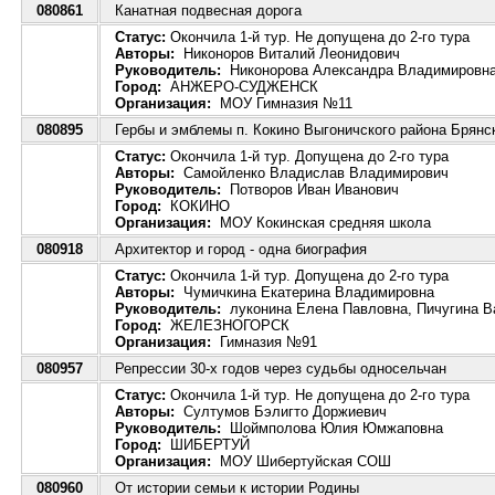
080861
Канатная подвесная дорога
Статус:
Окончила 1-й тур. Не допущена до 2-го тура
Авторы:
Никоноров Виталий Леонидович
Руководитель:
Никонорова Александра Владимировн
Город:
АНЖЕРО-СУДЖЕНСК
Организация:
МОУ Гимназия №11
080895
Гербы и эмблемы п. Кокино Выгоничского района Брянс
Статус:
Окончила 1-й тур. Допущена до 2-го тура
Авторы:
Самойленко Владислав Владимирович
Руководитель:
Потворов Иван Иванович
Город:
КОКИНО
Организация:
МОУ Кокинская средняя школа
080918
Архитектор и город - одна биография
Статус:
Окончила 1-й тур. Допущена до 2-го тура
Авторы:
Чумичкина Екатерина Владимировна
Руководитель:
луконина Елена Павловна, Пичугина В
Город:
ЖЕЛЕЗНОГОРСК
Организация:
Гимназия №91
080957
Репрессии 30-х годов через судьбы односельчан
Статус:
Окончила 1-й тур. Не допущена до 2-го тура
Авторы:
Султумов Бэлигто Доржиевич
Руководитель:
Шоймполова Юлия Юмжаповна
Город:
ШИБЕРТУЙ
Организация:
МОУ Шибертуйская СОШ
080960
От истории семьи к истории Родины