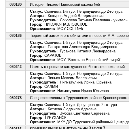
080180
История Николо-Павловской школы №5
Статус:
Окончила 1-й тур. Не допущена до 2-го тура
Авторы:
Козырев Андрей Владимирович
Руководитель:
Соболева Татьяна Павловна - учител
Город:
НИКОЛО-ПАВЛОВСКОЕ
Организация:
МОУ СОШ №5
080186
Тюремный замок и его обитатели в повести М.А. вороно
Статус:
Окончила 1-й тур. Не допущена до 2-го тура
Авторы:
Панкратова Александра Владимировна
Руководитель:
Гусакова Наталия Леонардовна
Город:
САРАТОВ
Организация:
МОУ "Восточно-Европейский лицей"
080242
Память о прошлом как духовное богатство поколений
Статус:
Окончила 1-й тур. Не допущена до 2-го тура
Авторы:
Зинько Максим Валерьевич
Руководитель:
Нигматулина Ирина Юрьевна
Город:
САЛМИ
Организация:
Нигматулина Ирина Юрьевна
080278
Спецпереселенцы в Туруханском районе Красноярского
Статус:
Окончила 1-й тур. Допущена до 2-го тура
Авторы:
Котиева Людмила Адмовна
Руководитель:
Зубова Светлана Сергеевна
Город:
ТУРУХАНСК
Организация:
МКУ ДО Туруханский районный Центр дет
080316
КРАЕВЕДЕНИЕ И ВИРТУАЛЬНЫЙ МУЗЕЙ