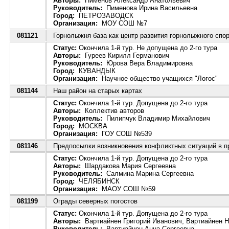
Авторы:
Пименов Александр Анатольевич
Руководитель:
Пименова Ирина Васильевна
Город:
ПЕТРОЗАВОДСК
Организация:
МОУ СОШ №7
081121
Горнолыжня база как центр развития горнолыжного спо
Статус:
Окончила 1-й тур. Не допущена до 2-го тура
Авторы:
Гуреев Кирилл Германович
Руководитель:
Юрова Вера Владимировна
Город:
КУВАНДЫК
Организация:
Научное общество учащихся "Логос"
081144
Наш район на старых картах
Статус:
Окончила 1-й тур. Допущена до 2-го тура
Авторы:
Коллектив авторов
Руководитель:
Пилипчук Владимир Михайлович
Город:
МОСКВА
Организация:
ГОУ СОШ №539
081146
Предпосылки возникновения конфликтных ситуаций в пр
Статус:
Окончила 1-й тур. Допущена до 2-го тура
Авторы:
Шардакова Мария Сергеевна
Руководитель:
Салмина Марина Сергеевна
Город:
ЧЕЛЯБИНСК
Организация:
МАОУ СОШ №59
081199
Ограды северных погостов
Статус:
Окончила 1-й тур. Допущена до 2-го тура
Авторы:
Вартиайнен Григорий Иванович, Вартиайнен 
Руководитель:
Вартиайнен Анна Сергеевна