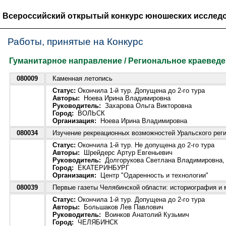
Всероссийский открытый конкурс юношеских исследо
Работы, принятые на Конкурс
Гуманитарное направление / Региональное краевед
080009
Каменная летопись
Статус:
Окончила 1-й тур. Допущена до 2-го тура
Авторы:
Ноева Ирина Владимировна
Руководитель:
Захарова Ольга Викторовна
Город:
ВОЛЬСК
Организация:
Ноева Ирина Владимировна
080034
Изучение рекреационных возможностей Уральского реги
Статус:
Окончила 1-й тур. Не допущена до 2-го тура
Авторы:
Шрейдерс Артур Евгеньевич
Руководитель:
Долгорукова Светлана Владимировна, 
Город:
ЕКАТЕРИНБУРГ
Организация:
Центр "Одаренность и технологии"
080039
Первые газеты Челябинской области: историография и
Статус:
Окончила 1-й тур. Допущена до 2-го тура
Авторы:
Большаков Лев Павлович
Руководитель:
Воинков Анатолий Кузьмич
Город:
ЧЕЛЯБИНСК