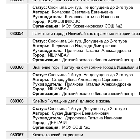
Статус:
Окончила 1-й тур. Не допущена до 2-го тура
Авторы:
Комарова Светлана Евгеньевна
Руководитель:
Комарова Татьяна Ивановна
Город:
КОЖЕВНИКОВО
Организация:
МОУ Кожевниковская СОШ №2
080354
Памятники города Ишимбай как отражение истории стр
Статус:
Окончила 1-й тур. Допущена до 2-го тура
Авторы:
Шершукова Надежда Дмитриевна
Руководитель:
Полякова Наталья Александровна
Город:
ИШИМБАЙ
Организация:
Детский эколого-биологический центр г.
080360
Значение горы Тратау на символике города Ишимбая и
Статус:
Окончила 1-й тур. Не допущена до 2-го тура
Авторы:
Стародубова Александра Сергеевна
Руководитель:
Полякова Наталья Александровна
Город:
ИШИМБАЙ
Организация:
Детский эколого-биологический центр г.
080366
Клеймо "кулацкие дети" длиною в жизнь.
Статус:
Окончила 1-й тур. Допущена до 2-го тура
Авторы:
Сукач Дмитрий Вениаминович
Руководитель:
Дорофеева Татьяна Ивановна
Город:
ДЕРГАЧИ
Организация:
МОУ СОШ №1
080367
Казахстанский патриотизм