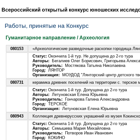
Всероссийский открытый конкурс юношеских исследо
Работы, принятые на Конкурс
Гуманитарное направление / Археология
080153
«Археологические разведочные раскопки городища Лян
Статус:
Окончила 1-й тур. Не допущена до 2-го тура
Авторы:
Бегалиев Олег Борисович, Григорьева Алекс
Руководитель:
Мостякова Татьяна Николаевна
Город:
ЛЯНТОР
Организация:
МОУДОД "Лянторский центр детского тв
080731
керамика древних поселений на территории с. терское 
Статус:
Окончила 1-й тур. Допущена до 2-го тура
Авторы:
Летуновская Елена Юрьевна
Руководитель:
Гончарова Галина Александровна
Город:
ТЕРСКОЕ
Организация:
Летуновская Елена Юрьевна
080943
Коллекция древнерусских украшений из музея Кокинск
Статус:
Окончила 1-й тур. Допущена до 2-го тура
Авторы:
Семышева Мария Михайловна
Руководитель:
Потворов Иван Иванович
Город:
КОКИНО