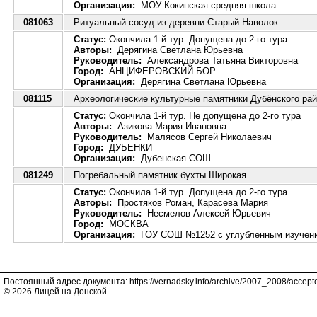
Организация:
МОУ Кокинская средняя школа
081063
Ритуальный сосуд из деревни Старый Наволок
Статус:
Окончила 1-й тур. Допущена до 2-го тура
Авторы:
Дерягина Светлана Юрьевна
Руководитель:
Александрова Татьяна Викторовна
Город:
АНЦИФЕРОВСКИЙ БОР
Организация:
Дерягина Светлана Юрьевна
081115
Археологические культурные памятники Дубёнского ра
Статус:
Окончила 1-й тур. Не допущена до 2-го тура
Авторы:
Азикова Мария Ивановна
Руководитель:
Малясов Сергей Николаевич
Город:
ДУБЕНКИ
Организация:
Дубенская СОШ
081249
Погребальный памятник бухты Широкая
Статус:
Окончила 1-й тур. Допущена до 2-го тура
Авторы:
Простяков Роман, Карасева Мария
Руководитель:
Несмелов Алексей Юрьевич
Город:
МОСКВА
Организация:
ГОУ СОШ №1252 с углубленным изучение
Постоянный адрес документа: https://vernadsky.info/archive/2007_2008/accept
© 2026 Лицей на Донской