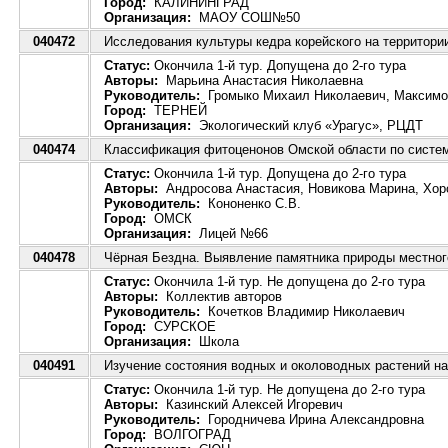
Город:
КАЛИНИНГРАД
Организация:
МАОУ СОШ№50
040472
Исследования культуры кедра корейского на территории
Статус:
Окончила 1-й тур. Допущена до 2-го тура
Авторы:
Марьина Анастасия Николаевна
Руководитель:
Громыко Михаил Николаевич, Максимо
Город:
ТЕРНЕЙ
Организация:
Экологический клуб «Урагус», РЦДТ
040474
Классификация фитоценонов Омской области по систем
Статус:
Окончила 1-й тур. Допущена до 2-го тура
Авторы:
Андросова Анастасия, Новикова Марина, Хор
Руководитель:
Кононенко С.В.
Город:
ОМСК
Организация:
Лицей №66
040478
Чёрная Бездна. Выявление памятника природы местног
Статус:
Окончила 1-й тур. Не допущена до 2-го тура
Авторы:
Коллектив авторов
Руководитель:
Кочетков Владимир Николаевич
Город:
СУРСКОЕ
Организация:
Школа
040491
Изучение состояния водных и околоводных растений на
Статус:
Окончила 1-й тур. Не допущена до 2-го тура
Авторы:
Казинский Алексей Игоревич
Руководитель:
Городничева Ирина Александровна
Город:
ВОЛГОГРАД