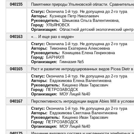
040155
Памятники природы Ульяновской области. Сравнительна
Статус:
Окончила 1-й тур. Не допущена до 2-го тура
Авторы:
Кузнецов Петр Николаевич
Руководитель:
Шмыкова Ольга Валентиновна,
Город:
УЛЬЯНОВСК
Организация:
Областной детский экологический центр
040163
«… И еще раз о кедре»
Статус:
Окончила 1-й тур. Не допущена до 2-го тура
Авторы:
Тимонина Екатерина Алексеевна
Руководитель:
Конищева Елена Генриховна
Город:
БАРНАУЛ
Организация:
Гимназия №5
040165
Рост и развитие интродуцированных видов Picea Dietr 
Статус:
Окончила 1-й тур. Не допущена до 2-го тура
Авторы:
Евдокимова Елена Валентиновна
Руководитель:
Кищенко Иван Тарасович
Город:
ПЕТРОЗАВОДСК
Организация:
МОУ Лицей №40
040167
Перспективность интродукции видов Abies Mill в услов
Статус:
Окончила 1-й тур. Не допущена до 2-го тура
Авторы:
Евдокимова Светлана Валентиновна
Руководитель:
Кищенко Иван Тарасович
Город:
ПЕТРОЗАВОДСК
Организация:
МОУ Лицей №40
040175
Изучение видового состава и численности эпифитных л