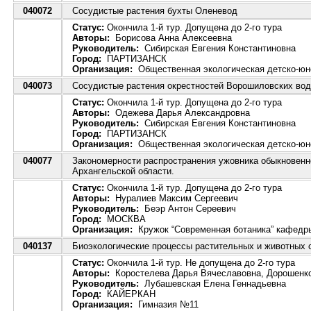
040072
Сосудистые растения бухты Оленевод
Статус:
Окончила 1-й тур. Допущена до 2-го тура
Авторы:
Борисова Анна Алексеевна
Руководитель:
Сибирская Евгения Константиновна
Город:
ПАРТИЗАНСК
Организация:
Общественная экологическая детско-юно
040073
Сосудистые растения окрестностей Ворошиловских вод
Статус:
Окончила 1-й тур. Допущена до 2-го тура
Авторы:
Одежева Дарья Александровна
Руководитель:
Сибирская Евгения Константиновна
Город:
ПАРТИЗАНСК
Организация:
Общественная экологическая детско-юно
040077
Закономерности распространения ужовника обыкновенног
Архангельской области.
Статус:
Окончила 1-й тур. Допущена до 2-го тура
Авторы:
Нуралиев Максим Сергеевич
Руководитель:
Беэр Антон Сереевич
Город:
МОСКВА
Организация:
Кружок “Современная ботаника” кафедр
040137
Биоэкологические процессы растительных и животных 
Статус:
Окончила 1-й тур. Не допущена до 2-го тура
Авторы:
Коростелева Дарья Вячеславовна, Дорошенк
Руководитель:
Лубашевская Елена Геннадьевна
Город:
КАЙЕРКАН
Организация:
Гимназия №11