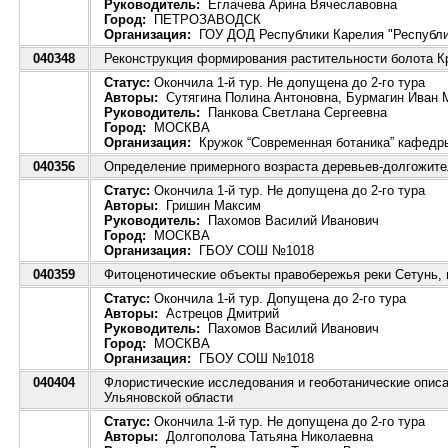
Руководитель:
Еглачева Арина Вячеславовна
Город:
ПЕТРОЗАВОДСК
Организация:
ГОУ ДОД Республики Карелия "Республик
040348
Реконструкция формирования растительности болота Кр
Статус:
Окончила 1-й тур. Не допущена до 2-го тура
Авторы:
Сутягина Полина Антоновна, Бурмагин Иван 
Руководитель:
Панкова Светлана Сергеевна
Город:
МОСКВА
Организация:
Кружок “Современная ботаника” кафедр
040356
Определение примерного возраста деревьев-долгожите
Статус:
Окончила 1-й тур. Не допущена до 2-го тура
Авторы:
Гришин Максим
Руководитель:
Пахомов Василий Иванович
Город:
МОСКВА
Организация:
ГБОУ СОШ №1018
040359
Фитоценотические объекты правобережья реки Сетунь,
Статус:
Окончила 1-й тур. Допущена до 2-го тура
Авторы:
Астрецов Дмитрий
Руководитель:
Пахомов Василий Иванович
Город:
МОСКВА
Организация:
ГБОУ СОШ №1018
040404
Флористические исследования и геоботанические описа
Ульяновской области
Статус:
Окончила 1-й тур. Не допущена до 2-го тура
Авторы:
Долгополова Татьяна Николаевна