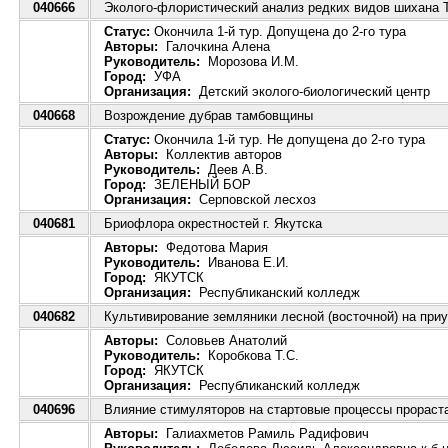
040666
Эколого-флористический анализ редких видов шихана Т
Статус:
Окончила 1-й тур. Допущена до 2-го тура
Авторы:
Галочкина Алена
Руководитель:
Морозова И.М.
Город:
УФА
Организация:
Детский эколого-биологический центр
040668
Возрождение дубрав тамбовщины
Статус:
Окончила 1-й тур. Не допущена до 2-го тура
Авторы:
Коллектив авторов
Руководитель:
Деев А.В.
Город:
ЗЕЛЕНЫЙ БОР
Организация:
Серповской лесхоз
040681
Бриофлора окрестностей г. Якутска
Авторы:
Федотова Мария
Руководитель:
Иванова Е.И.
Город:
ЯКУТСК
Организация:
Республиканский колледж
040682
Культивирование земляники лесной (восточной) на при
Авторы:
Соловьев Анатолий
Руководитель:
Коробкова Т.С.
Город:
ЯКУТСК
Организация:
Республиканский колледж
040696
Влияние стимуляторов на стартовые процессы прораст
Авторы:
Галиахметов Рамиль Радифович