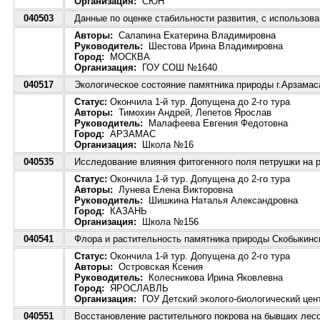
Организация:
СЮН
040503
Данные по оценке стабильности развития, c использов
Авторы:
Салапина Екатерина Владимировна
Руководитель:
Шестова Ирина Владимировна
Город:
МОСКВА
Организация:
ГОУ СОШ №1640
040517
Экологическое состояние памятника природы г.Арзамас
Статус:
Окончила 1-й тур. Допущена до 2-го тура
Авторы:
Тимохин Андрей, Лепетов Ярослав
Руководитель:
Малафеева Евгения Федотовна
Город:
АРЗАМАС
Организация:
Школа №16
040535
Исследование влияния фитогенного поля петрушки на р
Статус:
Окончила 1-й тур. Допущена до 2-го тура
Авторы:
Лунева Елена Викторовна
Руководитель:
Шишкина Наталья Александровна
Город:
КАЗАНЬ
Организация:
Школа №156
040541
Флора и растительность памятника природы Скобыкинс
Статус:
Окончила 1-й тур. Допущена до 2-го тура
Авторы:
Островская Ксения
Руководитель:
Колесникова Ирина Яковлевна
Город:
ЯРОСЛАВЛЬ
Организация:
ГОУ Детский эколого-биологический цен
040551
Восстановление растительного покрова на бывших лес