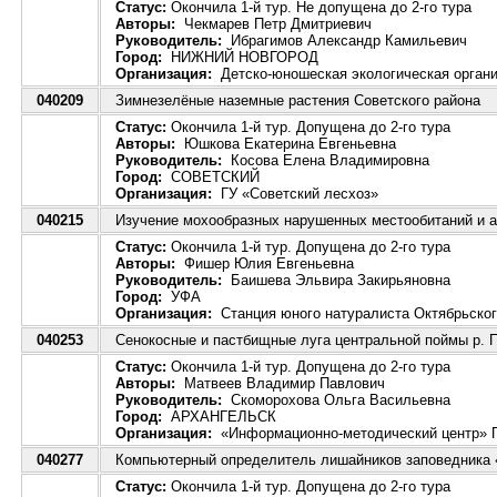
Статус:
Окончила 1-й тур. Не допущена до 2-го тура
Авторы:
Чекмарев Петр Дмитриевич
Руководитель:
Ибрагимов Александр Камильевич
Город:
НИЖНИЙ НОВГОРОД
Организация:
Детско-юношеская экологическая органи
040209
Зимнезелёные наземные растения Советского района
Статус:
Окончила 1-й тур. Допущена до 2-го тура
Авторы:
Юшкова Екатерина Евгеньевна
Руководитель:
Косова Елена Владимировна
Город:
СОВЕТСКИЙ
Организация:
ГУ «Советский лесхоз»
040215
Изучение мохообразных нарушенных местообитаний и ан
Статус:
Окончила 1-й тур. Допущена до 2-го тура
Авторы:
Фишер Юлия Евгеньевна
Руководитель:
Баишева Эльвира Закирьяновна
Город:
УФА
Организация:
Станция юного натуралиста Октябрьског
040253
Сенокосные и пастбищные луга центральной поймы р. П
Статус:
Окончила 1-й тур. Допущена до 2-го тура
Авторы:
Матвеев Владимир Павлович
Руководитель:
Скоморохова Ольга Васильевна
Город:
АРХАНГЕЛЬСК
Организация:
«Информационно-методический центр» П
040277
Компьютерный определитель лишайников заповедника
Статус:
Окончила 1-й тур. Допущена до 2-го тура