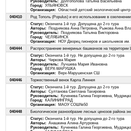
Руководитель:
Долгополова Татьяна Васильевна
Город:
УЛЬЯНОВСК
Организация:
Областной детский экологический центр
040410
Род Тополь (Populus) и его использование в озеленени
Статус:
Окончила 1-й тур. Допущена до 2-го тура
Авторы:
Позднякова Анна Петровна, Рыжова Анна Вл
Руководитель:
Позднякова Татьяна Викторовна
Город:
ЧЕЛЯБИНСК
Организация:
НОУ Дворец пионеров и школьников им. 
040444
Распространение венериных башмачков на территории 
Статус:
Окончила 1-й тур. Не допущена до 2-го тура
Авторы:
Чиркова Мария
Руководитель:
Лучшева Мария Ивановна
Город:
ВЕРХ-МАРУШКА
Организация:
Верх-Марушенская СШ
040446
Торжественный венок Карла Линнея
Статус:
Окончила 1-й тур. Допущена до 2-го тура
Авторы:
Султанова Светлана Тахировна
Руководитель:
Кученева Галина Георгиевна, Мудрицк
Город:
КАЛИНИНГРАД
Организация:
МАОУ СОШ№50
040448
Биологическое разнообразие лесных ценозов района эк
Статус:
Окончила 1-й тур. Не допущена до 2-го тура
Авторы:
Анашкина Алина Артуровна
Руководитель:
Кученева Галина Георгиевна, Мудрицк