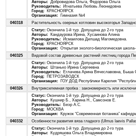
Авторы:
Добровидова Ольга, Федорова Ольга
Руководитель:
Игнатьева Любовь Леонидовна
Город:
КРАСНОЯРСК
Организация:
Гимназия №4
040318
Растительность озерных котловин высокогорья Западн
Статус:
Окончила 1-й тур. Допущена до 2-го тура
Авторы:
Кандаурова Ирина, Хусаинова Алина
Руководитель:
Исмаилова Дилшад Магомедовна.
Город:
КРАСНОЯРСК
Организация:
Открытая эколого-биологическая школа-
040325
Видовой состав древесных растений лестниц города П
Статус:
Окончила 1-й тур. Допущена до 2-го тура
Авторы:
Штанько Ирина Сергеевна
Руководитель:
Еглачева Арина Вячеславовна, Быша 
Город:
ПЕТРОЗАВОДСК
Организация:
ГОУ ДОД Республики Карелия "Республик
040326
Внутриксилемная пробка : закономерность или исключ
Статус:
Окончила 1-й тур. Допущена до 2-го тура
Авторы:
Кушнир Б., Харина Н., Самсонов Е.
Руководитель:
Беэр А.С.
Город:
МОСКВА
Организация:
Кружок “Современная ботаника” кафедр
040332
Особенности развития вяза гладкого (Ulmus laevis Palla
Статус:
Окончила 1-й тур. Допущена до 2-го тура
Авторы:
Кудряшова Ольга Владимировна