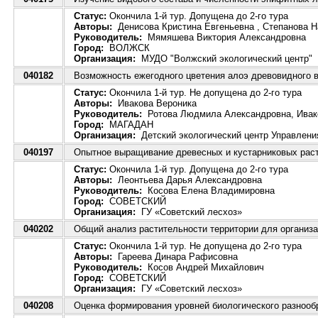
Статус:
Окончила 1-й тур. Допущена до 2-го тура
Авторы:
Денисова Кристина Евгеньевна , Степанова 
Руководитель:
Мямяшева Виктория Александровна
Город:
ВОЛЖСК
Организация:
МУДО "Волжский экологический центр"
040182
Возможность ежегодного цветения алоэ древовидного в
Статус:
Окончила 1-й тур. Не допущена до 2-го тура
Авторы:
Ивакова Вероника
Руководитель:
Ротова Людмила Александровна, Ивако
Город:
МАГАДАН
Организация:
Детский экологический центр Управления
040197
Опытное выращивание древесных и кустарниковых раст
Статус:
Окончила 1-й тур. Допущена до 2-го тура
Авторы:
Леонтьева Дарья Александровна
Руководитель:
Косова Елена Владимировна
Город:
СОВЕТСКИЙ
Организация:
ГУ «Советский лесхоз»
040202
Общий анализ растительности территории для организа
Статус:
Окончила 1-й тур. Не допущена до 2-го тура
Авторы:
Гареева Динара Рафисовна
Руководитель:
Косов Андрей Михайлович
Город:
СОВЕТСКИЙ
Организация:
ГУ «Советский лесхоз»
040208
Оценка формирования уровней биологического разнообр