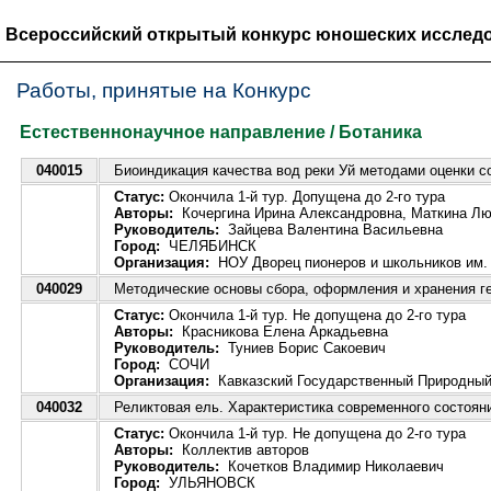
Всероссийский открытый конкурс юношеских исследо
Работы, принятые на Конкурс
Естественнонаучное направление / Ботаника
040015
Биоиндикация качества вод реки Уй методами оценки с
Статус:
Окончила 1-й тур. Допущена до 2-го тура
Авторы:
Кочергина Ирина Александровна, Маткина Л
Руководитель:
Зайцева Валентина Васильевна
Город:
ЧЕЛЯБИНСК
Организация:
НОУ Дворец пионеров и школьников им. 
040029
Методические основы сбора, оформления и хранения г
Статус:
Окончила 1-й тур. Не допущена до 2-го тура
Авторы:
Красникова Елена Аркадьевна
Руководитель:
Туниев Борис Сакоевич
Город:
СОЧИ
Организация:
Кавказский Государственный Природный
040032
Реликтовая ель. Характеристика современного состоян
Статус:
Окончила 1-й тур. Не допущена до 2-го тура
Авторы:
Коллектив авторов
Руководитель:
Кочетков Владимир Николаевич
Город:
УЛЬЯНОВСК