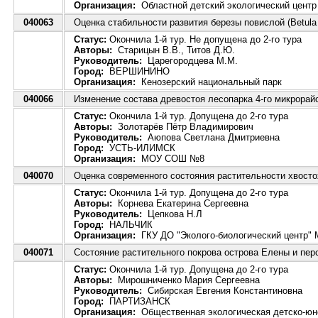
Организация:
Областной детский экологический центр
040063
Оценка стабильности развития березы повислой (Betula
Статус:
Окончила 1-й тур. Не допущена до 2-го тура
Авторы:
Старицын В.В., Титов Д.Ю.
Руководитель:
Царегородцева М.М.
Город:
ВЕРШИНИНО
Организация:
Кенозерский национальный парк
040066
Изменение состава древостоя лесопарка 4-го микрорай
Статус:
Окончила 1-й тур. Допущена до 2-го тура
Авторы:
Золотарёв Пётр Владимирович
Руководитель:
Аюпова Светлана Дмитриевна
Город:
УСТЬ-ИЛИМСК
Организация:
МОУ СОШ №8
040070
Оценка современного состояния растительности хвосто
Статус:
Окончила 1-й тур. Допущена до 2-го тура
Авторы:
Корнева Екатерина Сергеевна
Руководитель:
Цепкова Н.Л
Город:
НАЛЬЧИК
Организация:
ГКУ ДО "Эколого-биологический центр" 
040071
Состояние растительного покрова острова Елены и пер
Статус:
Окончила 1-й тур. Допущена до 2-го тура
Авторы:
Мирошниченко Мария Cергеевна
Руководитель:
Сибирская Евгения Константиновна
Город:
ПАРТИЗАНСК
Организация:
Общественная экологическая детско-юно