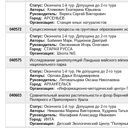
Статус:
Окончила 1-й тур. Допущена до 2-го тура
Авторы:
Климович Екатерина Юрьевна
Руководитель:
Верига Сергей Викторович
Город:
АРСЕНЬЕВ
Организация:
Станция юных натуралистов
040572
Сукцессионные процессы на грунтовых образованиях ис
Статус:
Окончила 1-й тур. Допущена до 2-го тура
Авторы:
Бабинин Марк, Родионов Дмитрий
Руководитель:
Овсянников Игорь Олегович
Город:
СТАРАЯ РУССА
Организация:
Школа №5
040575
Исследование ценопопуляций Ландыша майского вблизи 
национального парка
Статус:
Окончила 1-й тур. Не допущена до 2-го тура
Авторы:
Орлова Дарья Владимировна
Руководитель:
Летовальцева Оксана Николаевна
Город:
АРХАНГЕЛЬСК
Организация:
«Информационно-методический центр» П
040603
Сравнительный анализ растительности и флор Верхней
Полярного и Приполярного Урала
Статус:
Окончила 1-й тур. Допущена до 2-го тура
Авторы:
Неманова Марина Викторовна, Кудрина Татья
Руководитель:
Малафеев Александр Иванович
Город:
ИНТА
Организация:
Детский Экологический Центр "Полярны